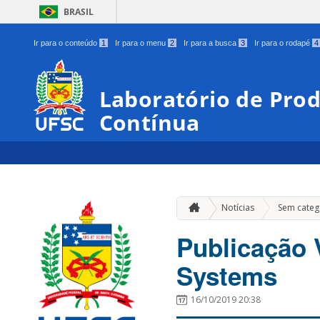
BRASIL
Ir para o conteúdo
1
Ir para o menu
2
Ir para a busca
3
Ir para o rodapé
4
Laboratório de Prod
Contínua
Notícias
Sem categ
Publicação V
Systems
16/10/2019 20:38